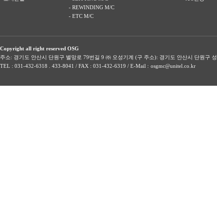
- REWINDING M/C
- ETC M/C
Copyright all right reserved OSG
주소: 경기도 안산시 단원구 별망로 79번길 9 ㈜ 오성기계 (구 주소): 경기도 안산시 단원구 성
:
TEL : 031-432-6318 . 433-8041 / FAX : 031-432-6319 / E-Mail :
osgmc@unitel.co.kr