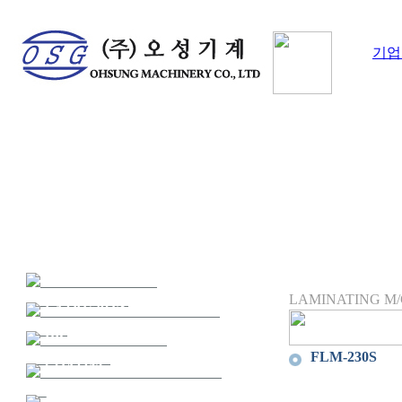
기업
제품 정보
ROTO-GRAVURE
PRINTING M/C
LAMINATING M/
GPM Series
EXTRUSION LAMINATING
GPD Series
M/C
EXL Series
DRY LAMINATING
GPS Series
CO-EL Series
M/C
FLM-230S
COATING M/C
TD-EL Series
SLITTING M/C